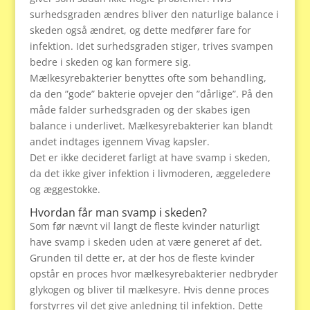
surhedsgraden ændres bliver den naturlige balance i
skeden også ændret, og dette medfører fare for
infektion. Idet surhedsgraden stiger, trives svampen
bedre i skeden og kan formere sig.
Mælkesyrebakterier benyttes ofte som behandling,
da den ”gode” bakterie opvejer den ”dårlige”. På den
måde falder surhedsgraden og der skabes igen
balance i underlivet. Mælkesyrebakterier kan blandt
andet indtages igennem Vivag kapsler.
Det er ikke decideret farligt at have svamp i skeden,
da det ikke giver infektion i livmoderen, æggeledere
og æggestokke.
Hvordan får man svamp i skeden?
Som før nævnt vil langt de fleste kvinder naturligt
have svamp i skeden uden at være generet af det.
Grunden til dette er, at der hos de fleste kvinder
opstår en proces hvor mælkesyrebakterier nedbryder
glykogen og bliver til mælkesyre. Hvis denne proces
forstyrres vil det give anledning til infektion. Dette