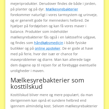
mejeriprodukter. Derudover findes de både i jorden,
på planter og på dyr.
Mælkesyrebakterier
forekommer naturligt i vores tarmsystem og urinveje,
og er generelt gode for menneskers helbred. De
hjælper på fordøjelsen og kan få vores maver i
balance. Produkter som indeholder
mælkesyrebakterier fås også i en laktosefrie udgave,
og findes som
håndkøbsmedicin
i både fysiske
butikker og på
online apoteker
. De er gode at have
med på ferie, hvor der især er chance for
maveproblemer og diarre. Man kan allerede tage
dem dagene op til rejsen for at forebygge eventuelle
uroligheder i maven.
Mælkesyrebakterier som
kosttilskud
Kosttilskud bliver mere og mere populært, da man
derigennem kan opnå et sundere helbred end
igennem almindelig kost. Selvom mælkesyrebakterier