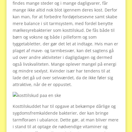
findes mange steder og i mange dagligvarer, får
mange ikke altid nok blot igennem deres kost. Derfor
kan man, for at forbedre fordøjelsesevne samt skabe
mere balance i sit tarmsystem, med fordel benytte
mælkesyrebakterier som kosttilskud. De fås både til
børn og voksne og både i pilleform og som
tyggetabletter, der gør det let at indtage. Hvis man er
plaget af mave- og tarmbesvær, kan det sagtens gå
ud over andre aktiviteter i dagligdagen og dermed
også livskvaliteten. Mange oplever mangel på energi
og mindre sexlyst. Kvinder især har tendens til at
lade det gå ud over selvværdet, da de ikke føler sig
attraktive, når de er oppustet.
Kosttilskuddet har til opgave at bekæmpe dårlige og
sygdomsfremkaldende bakterier, der kan bringe
tarmfloraen i ubalance. Dette gør, at man bliver mere
i stand til at optage de nødvendige vitaminer og