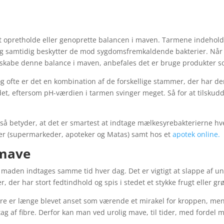
 at opretholde eller genoprette balancen i maven. Tarmene indehold
 samtidig beskytter de mod sygdomsfremkaldende bakterier. Når de
 at skabe denne balance i maven, anbefales det er bruge produkter 
ofte er det en kombination af de forskellige stammer, der har den 
det, eftersom pH-værdien i tarmen svinger meget. Så for at tilskud
gså betyder, at det er smartest at indtage mælkesyrebakterierne hv
ker (supermarkeder, apoteker og Matas) samt hos et
apotek online.
 mave
maden indtages samme tid hver dag. Det er vigtigt at slappe af u
der har stort fedtindhold og spis i stedet et stykke frugt eller grø
re er længe blevet anset som værende et mirakel for kroppen, men d
ag af fibre. Derfor kan man ved urolig mave, til tider, med fordel m