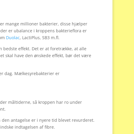
er mange millioner bakterier, disse hjælper
r er ubalance i kroppens bakterieflora er
som
Duolac
, LactiPlus, SB3 m.fl.
bedste effekt. Det er at foretrække, at alle
det skal have den ønskede effekt, bør det være
er dag. Mælkesyrebakterier er
nder måltiderne, så kroppen har ro under
nt.
en antagelse er i nyere tid blevet revurderet.
indske indtagelsen af fibre.