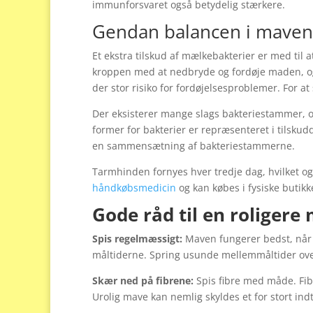
immunforsvaret også betydelig stærkere.
Gendan balancen i maven
Et ekstra tilskud af mælkebakterier er med til
kroppen med at nedbryde og fordøje maden, og
der stor risiko for fordøjelsesproblemer. For
Der eksisterer mange slags bakteriestammer, og 
former for bakterier er repræsenteret i tilskud
en sammensætning af bakteriestammerne.
Tarmhinden fornyes hver tredje dag, hvilket o
håndkøbsmedicin
og kan købes i fysiske butik
Gode råd til en roligere
Spis regelmæssigt:
Maven fungerer bedst, når 
måltiderne. Spring usunde mellemmåltider over, 
Skær ned på fibrene:
Spis fibre med måde. Fib
Urolig mave kan nemlig skyldes et for stort indt