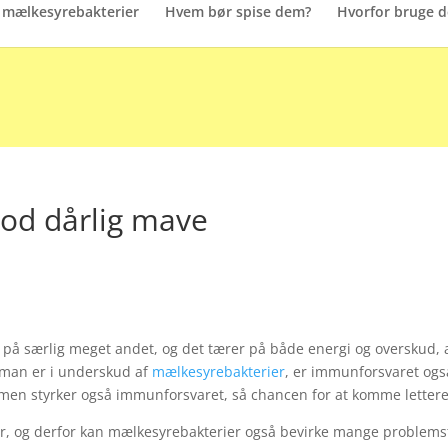
mælkesyrebakterier
Hvem bør spise dem?
Hvorfor bruge 
od dårlig mave
på særlig meget andet, og det tærer på både energi og overskud, a
 man er i underskud af
mælkesyrebakterier
, er immunforsvaret også
 men styrker også immunforsvaret, så chancen for at komme letter
 og derfor kan mælkesyrebakterier også bevirke mange problemstil