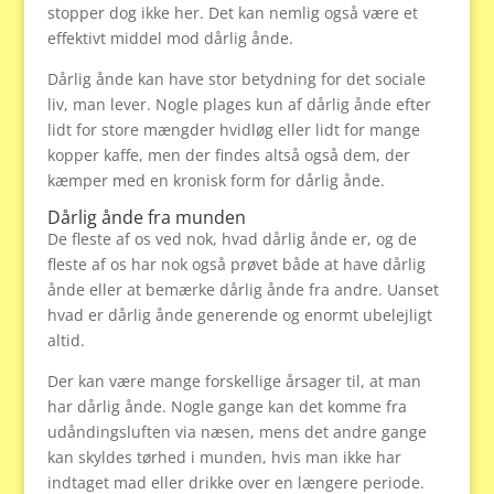
stopper dog ikke her. Det kan nemlig også være et
effektivt middel mod dårlig ånde.
Dårlig ånde kan have stor betydning for det sociale
liv, man lever. Nogle plages kun af dårlig ånde efter
lidt for store mængder hvidløg eller lidt for mange
kopper kaffe, men der findes altså også dem, der
kæmper med en kronisk form for dårlig ånde.
Dårlig ånde fra munden
De fleste af os ved nok, hvad dårlig ånde er, og de
fleste af os har nok også prøvet både at have dårlig
ånde eller at bemærke dårlig ånde fra andre. Uanset
hvad er dårlig ånde generende og enormt ubelejligt
altid.
Der kan være mange forskellige årsager til, at man
har dårlig ånde. Nogle gange kan det komme fra
udåndingsluften via næsen, mens det andre gange
kan skyldes tørhed i munden, hvis man ikke har
indtaget mad eller drikke over en længere periode.