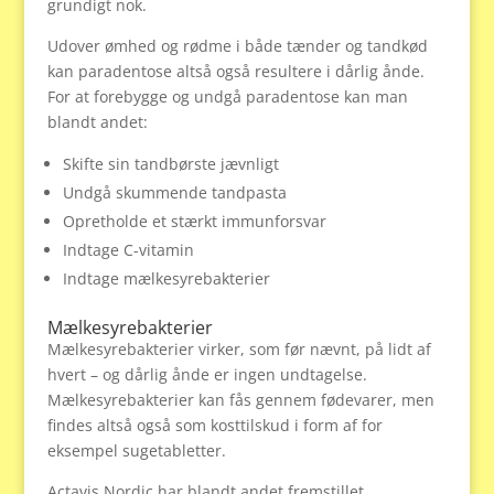
grundigt nok.
Udover ømhed og rødme i både tænder og tandkød
kan paradentose altså også resultere i dårlig ånde.
For at forebygge og undgå paradentose kan man
blandt andet:
Skifte sin tandbørste jævnligt
Undgå skummende tandpasta
Opretholde et stærkt immunforsvar
Indtage C-vitamin
Indtage mælkesyrebakterier
Mælkesyrebakterier
Mælkesyrebakterier virker, som før nævnt, på lidt af
hvert – og dårlig ånde er ingen undtagelse.
Mælkesyrebakterier kan fås gennem fødevarer, men
findes altså også som kosttilskud i form af for
eksempel sugetabletter.
Actavis Nordic har blandt andet fremstillet